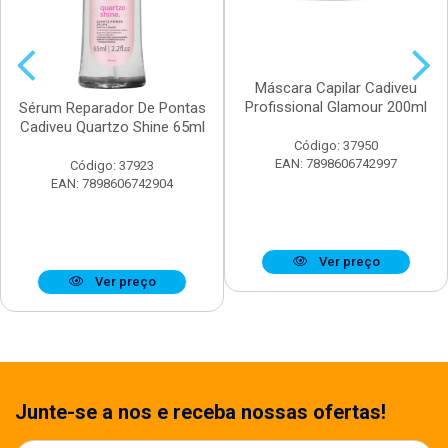
Máscara Capilar Cadiveu
Profissional Glamour 200ml
Sérum Reparador De Pontas
Cadiveu Quartzo Shine 65ml
Código: 37950
EAN: 7898606742997
Código: 37923
EAN: 7898606742904
Ver preço
Ver preço
Junte-se a nos e receba nossas ofertas!