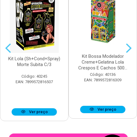
Kit Bossa Modelador
Kit Lola (Sh+Cond+Spray)
Creme+Gelatina Lola
Morte Subita C/3
Crespos E Cachos 500...
Código: 40136
Código: 40245
EAN: 7899572816309
EAN: 7899572816507
Ver preço
Ver preço