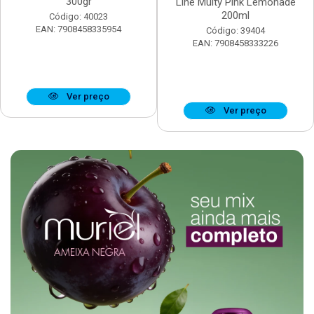
300gr
Line Multy Pink Lemonade
200ml
Código: 40023
EAN: 7908458335954
Código: 39404
EAN: 7908458333226
Ver preço
Ver preço