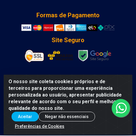
Formas de Pagamento
Site Seguro
O nosso site coleta cookies próprios e de
DCA DISTRIBUIDORA DE COSMETICOS LTDA - AV DEPUTADO
terceiros para proporcionar uma experiência
LUIS EDUARDO MAGALHAES, Humildes, Feira de Santana/BA
personalizada ao usuário, apresentar publicidade
- CEP 44135-000 - CNPJ: 31.912.909/0001-40
relevante de acordo com o seu perfil e melhorar a
qualidade do nosso site.
Aceitar
Negar não essenciais
Preferências de Cookies