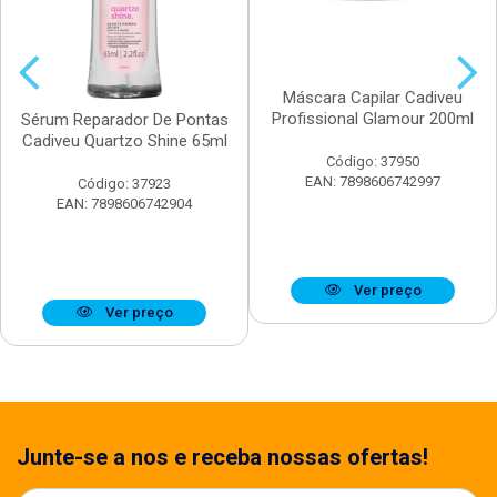
Máscara Capilar Cadiveu
Profissional Glamour 200ml
Sérum Reparador De Pontas
Cadiveu Quartzo Shine 65ml
Código: 37950
EAN: 7898606742997
Código: 37923
EAN: 7898606742904
Ver preço
Ver preço
Junte-se a nos e receba nossas ofertas!