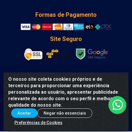
Formas de Pagamento
Site Seguro
O nosso site coleta cookies próprios e de
DCA DISTRIBUIDORA DE COSMETICOS LTDA - AV DEPUTADO
terceiros para proporcionar uma experiência
LUIS EDUARDO MAGALHAES, Humildes, Feira de Santana/BA
personalizada ao usuário, apresentar publicidade
- CEP 44135-000 - CNPJ: 31.912.909/0001-40
relevante de acordo com o seu perfil e melhorar a
qualidade do nosso site.
Aceitar
Negar não essenciais
Preferências de Cookies