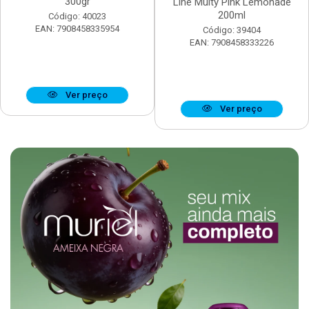
300gr
Line Multy Pink Lemonade
200ml
Código: 40023
EAN: 7908458335954
Código: 39404
EAN: 7908458333226
Ver preço
Ver preço