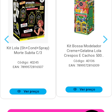
Kit Bossa Modelador
Kit Lola (Sh+Cond+Spray)
Creme+Gelatina Lola
Morte Subita C/3
Crespos E Cachos 500...
Código: 40136
Código: 40245
EAN: 7899572816309
EAN: 7899572816507
Ver preço
Ver preço