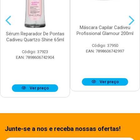
Máscara Capilar Cadiveu
Profissional Glamour 200ml
Sérum Reparador De Pontas
Cadiveu Quartzo Shine 65ml
Código: 37950
EAN: 7898606742997
Código: 37923
EAN: 7898606742904
Ver preço
Ver preço
Junte-se a nos e receba nossas ofertas!