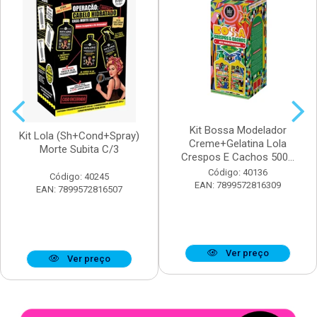
Kit Bossa Modelador
Kit Lola (Sh+Cond+Spray)
Creme+Gelatina Lola
Morte Subita C/3
Crespos E Cachos 500...
Código: 40136
Código: 40245
EAN: 7899572816309
EAN: 7899572816507
Ver preço
Ver preço