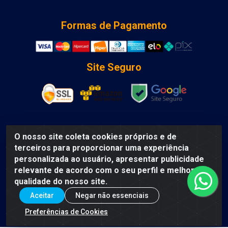
Formas de Pagamento
Site Seguro
O nosso site coleta cookies próprios e de
DCA DISTRIBUIDORA DE COSMETICOS LTDA - AV DEPUTADO
terceiros para proporcionar uma experiência
LUIS EDUARDO MAGALHAES, Humildes, Feira de Santana/BA
personalizada ao usuário, apresentar publicidade
- CEP 44135-000 - CNPJ: 31.912.909/0001-40
relevante de acordo com o seu perfil e melhorar a
qualidade do nosso site.
Aceitar
Negar não essenciais
Preferências de Cookies