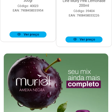
300gr
Line Multy Pink Lemonade
200ml
Código: 40023
EAN: 7908458335954
Código: 39404
EAN: 7908458333226
Ver preço
Ver preço