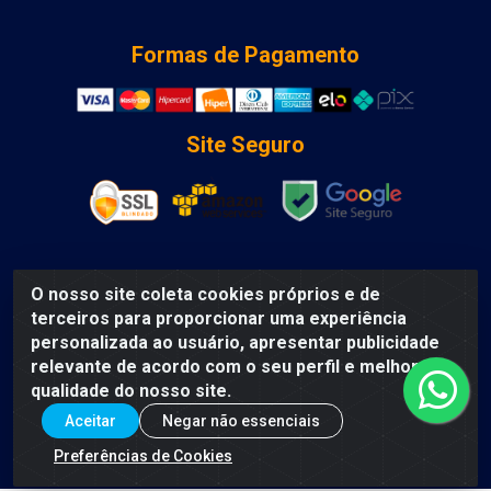
Formas de Pagamento
Site Seguro
O nosso site coleta cookies próprios e de
DCA DISTRIBUIDORA DE COSMETICOS LTDA - AV DEPUTADO
terceiros para proporcionar uma experiência
LUIS EDUARDO MAGALHAES, Humildes, Feira de Santana/BA
personalizada ao usuário, apresentar publicidade
- CEP 44135-000 - CNPJ: 31.912.909/0001-40
relevante de acordo com o seu perfil e melhorar a
qualidade do nosso site.
Aceitar
Negar não essenciais
Preferências de Cookies