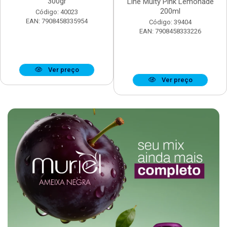
300gr
Line Multy Pink Lemonade
200ml
Código: 40023
EAN: 7908458335954
Código: 39404
EAN: 7908458333226
Ver preço
Ver preço