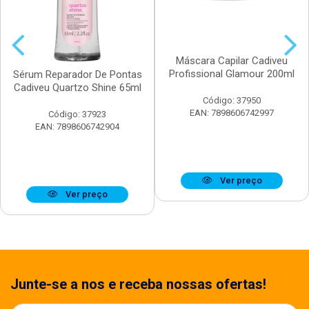
Máscara Capilar Cadiveu
Profissional Glamour 200ml
Sérum Reparador De Pontas
Cadiveu Quartzo Shine 65ml
Código: 37950
EAN: 7898606742997
Código: 37923
EAN: 7898606742904
Ver preço
Ver preço
Junte-se a nos e receba nossas ofertas!