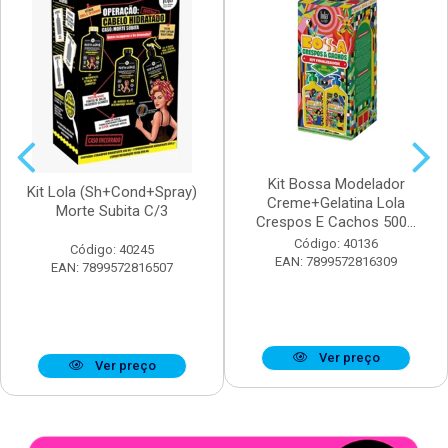
Kit Bossa Modelador
Kit Lola (Sh+Cond+Spray)
Creme+Gelatina Lola
Morte Subita C/3
Crespos E Cachos 500...
Código: 40136
Código: 40245
EAN: 7899572816309
EAN: 7899572816507
Ver preço
Ver preço