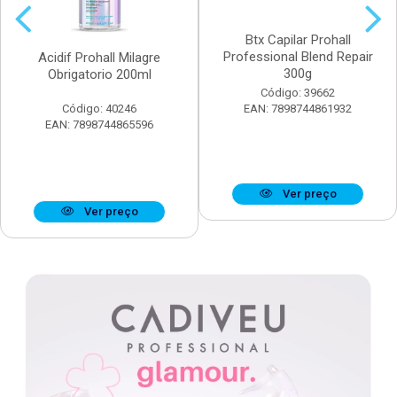
Btx Capilar Prohall
Professional Blend Repair
Acidif Prohall Milagre
300g
Obrigatorio 200ml
Código: 39662
Código: 40246
EAN: 7898744861932
EAN: 7898744865596
Ver preço
Ver preço