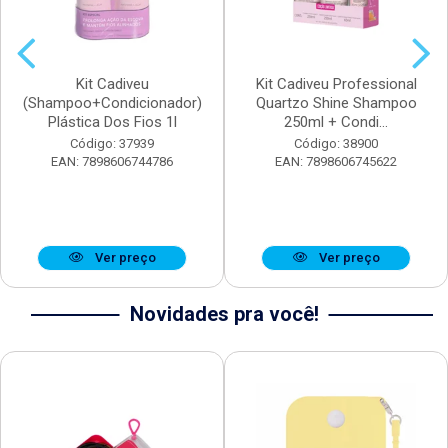
Kit Cadiveu
Kit Cadiveu Professional
(Shampoo+Condicionador)
Quartzo Shine Shampoo
Plástica Dos Fios 1l
250ml + Condi...
Código: 37939
Código: 38900
EAN: 7898606744786
EAN: 7898606745622
Ver preço
Ver preço
Novidades pra você!