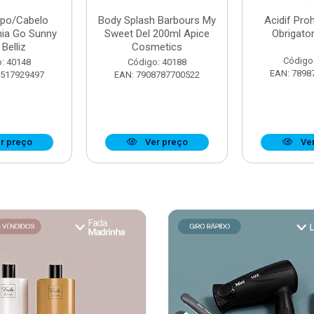
rpo/Cabelo
Body Splash Barbours My
Acidif Proh
nia Go Sunny
Sweet Del 200ml Apice
Obrigato
Belliz
Cosmetics
Código
: 40148
Código: 40188
EAN: 7898
7517929497
EAN: 7908787700522
r preço
Ver preço
Ver