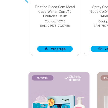
 Muriel Elixir
Elástico Ricca Sem Metal
Spray Co
e 200ml
Case Winter Com/10
Ricca Colô
Unidades Belliz
34ml 
o: 40176
Código: 40715
Código
6279134095
EAN: 7897517927486
EAN: 789
r preço
Ver preço
Ve