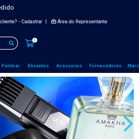
edido
|
cliente? - Cadastrar
Área do Representante
0
 Pentear
Alisantes
Acessorios
Fornecedores
Marc