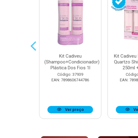
parador De
Kit Cadiveu
Kit Cadiveu
iveu Quartzo
(Shampoo+Condicionador)
Quartzo Sh
e 65ml
Plástica Dos Fios 1l
250ml +
o: 37923
Código: 37939
Código
8606742904
EAN: 7898606744786
EAN: 789
r preço
Ver preço
Ve