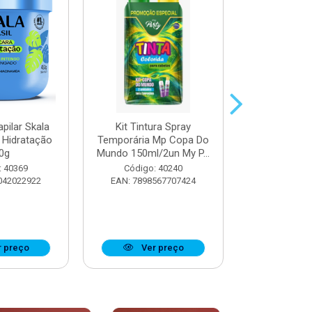
pilar Skala
Kit Tintura Spray
Máscara Cap
 Hidratação
Temporária Mp Copa Do
Trata
0g
Mundo 150ml/2un My P...
Reconstru
: 40369
Código: 40240
Código:
042022922
EAN: 7898567707424
EAN: 7897
 preço
Ver preço
Ver