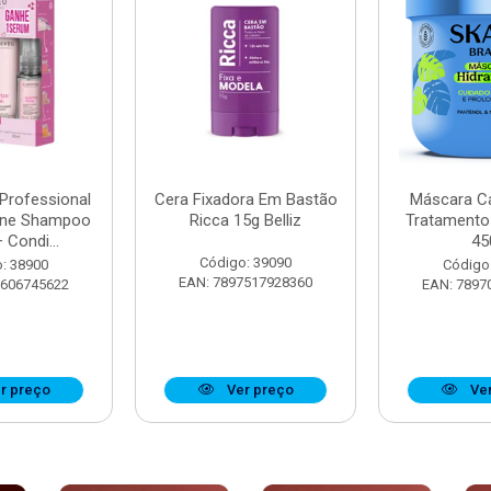
 Professional
Cera Fixadora Em Bastão
Máscara Ca
ine Shampoo
Ricca 15g Belliz
Tratamento
 Condi...
45
Código: 39090
: 38900
Código
EAN: 7897517928360
8606745622
EAN: 7897
r preço
Ver preço
Ver