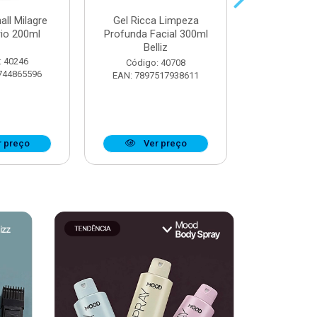
all Milagre
Gel Ricca Limpeza
Óleo Booster
rio 200ml
Profunda Facial 300ml
Definiçã
Belliz
Ostentaç
: 40246
Código: 40708
Código:
744865596
EAN: 7897517938611
EAN: 7908
 preço
Ver preço
Ver