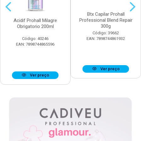
Btx Capilar Prohall
Professional Blend Repair
Acidif Prohall Milagre
300g
Obrigatorio 200ml
Código: 39662
Código: 40246
EAN: 7898744861932
EAN: 7898744865596
Ver preço
Ver preço