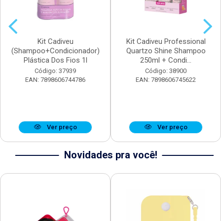
Kit Cadiveu
Kit Cadiveu Professional
(Shampoo+Condicionador)
Quartzo Shine Shampoo
Plástica Dos Fios 1l
250ml + Condi...
Código: 37939
Código: 38900
EAN: 7898606744786
EAN: 7898606745622
Ver preço
Ver preço
Novidades pra você!