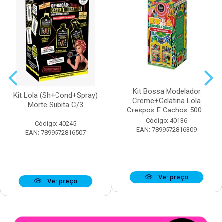
Kit Bossa Modelador
Kit Lola (Sh+Cond+Spray)
Creme+Gelatina Lola
Morte Subita C/3
Crespos E Cachos 500...
Código: 40136
Código: 40245
EAN: 7899572816309
EAN: 7899572816507
Ver preço
Ver preço