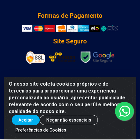
Formas de Pagamento
Site Seguro
O nosso site coleta cookies próprios e de
DCA DISTRIBUIDORA DE COSMETICOS LTDA - AV DEPUTADO
terceiros para proporcionar uma experiência
LUIS EDUARDO MAGALHAES, Humildes, Feira de Santana/BA
personalizada ao usuário, apresentar publicidade
- CEP 44135-000 - CNPJ: 31.912.909/0001-40
relevante de acordo com o seu perfil e melhorar a
qualidade do nosso site.
Aceitar
Negar não essenciais
Preferências de Cookies