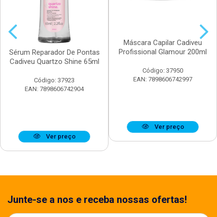
Máscara Capilar Cadiveu
Profissional Glamour 200ml
Sérum Reparador De Pontas
Cadiveu Quartzo Shine 65ml
Código: 37950
EAN: 7898606742997
Código: 37923
EAN: 7898606742904
Ver preço
Ver preço
Junte-se a nos e receba nossas ofertas!