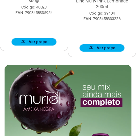
300gr
Line Multy Pink Lemonade
200ml
Código: 40023
EAN: 7908458335954
Código: 39404
EAN: 7908458333226
Ver preço
Ver preço