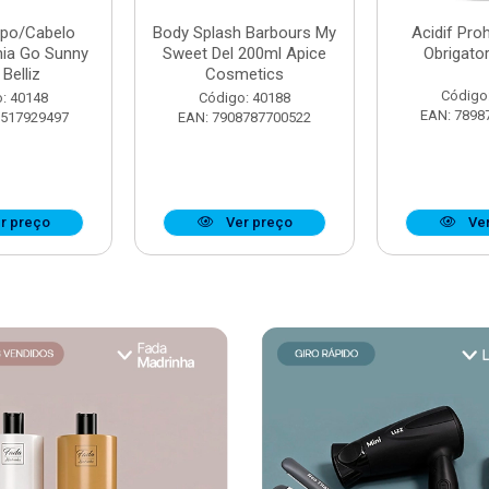
rpo/Cabelo
Body Splash Barbours My
Acidif Proh
nia Go Sunny
Sweet Del 200ml Apice
Obrigato
Belliz
Cosmetics
Código
: 40148
Código: 40188
EAN: 7898
7517929497
EAN: 7908787700522
r preço
Ver preço
Ver