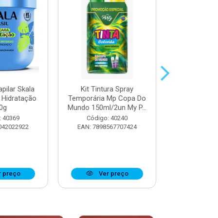
pilar Skala
Kit Tintura Spray
Máscara Cap
 Hidratação
Temporária Mp Copa Do
Trata
0g
Mundo 150ml/2un My P...
Reconstru
: 40369
Código: 40240
Código:
042022922
EAN: 7898567707424
EAN: 7897
 preço
Ver preço
Ver