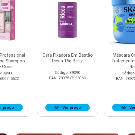
 Professional
Cera Fixadora Em Bastão
Máscara Ca
ine Shampoo
Ricca 15g Belliz
Tratamento
 Condi...
45
Código: 39090
: 38900
Código
EAN: 7897517928360
8606745622
EAN: 7897
r preço
Ver preço
Ver