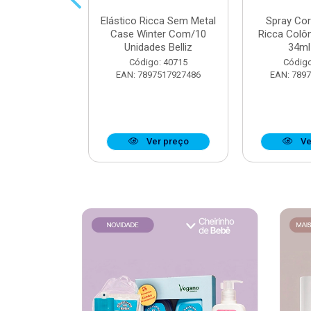
 Muriel Elixir
Elástico Ricca Sem Metal
Spray Co
e 200ml
Case Winter Com/10
Ricca Colô
Unidades Belliz
34ml 
o: 40176
Código: 40715
Código
6279134095
EAN: 7897517927486
EAN: 789
r preço
Ver preço
Ve