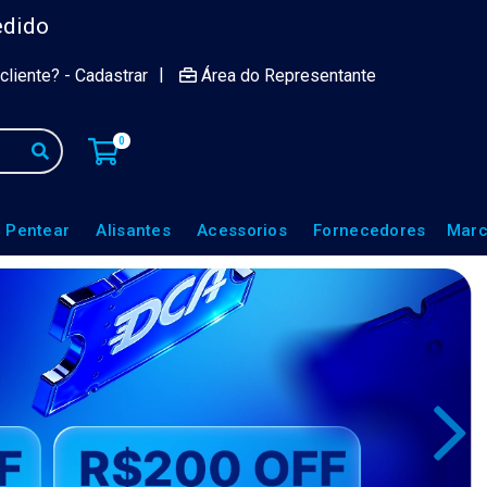
edido
|
cliente? - Cadastrar
Área do Representante
0
 Pentear
Alisantes
Acessorios
Fornecedores
Marc