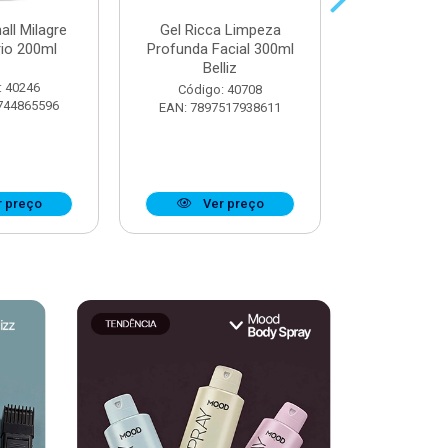
all Milagre
Gel Ricca Limpeza
Óleo Booster
rio 200ml
Profunda Facial 300ml
Definiçã
Belliz
Ostentaç
: 40246
Código: 40708
Código:
744865596
EAN: 7897517938611
EAN: 7908
 preço
Ver preço
Ver