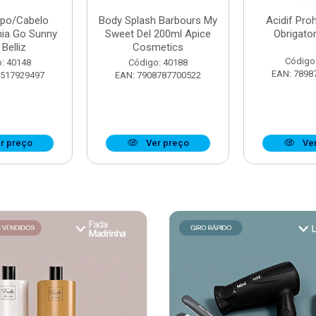
rpo/Cabelo
Body Splash Barbours My
Acidif Proh
nia Go Sunny
Sweet Del 200ml Apice
Obrigato
Belliz
Cosmetics
Código
: 40148
Código: 40188
EAN: 7898
7517929497
EAN: 7908787700522
r preço
Ver preço
Ver