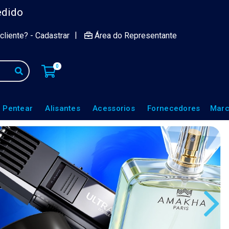
edido
|
cliente? - Cadastrar
Área do Representante
0
 Pentear
Alisantes
Acessorios
Fornecedores
Marc