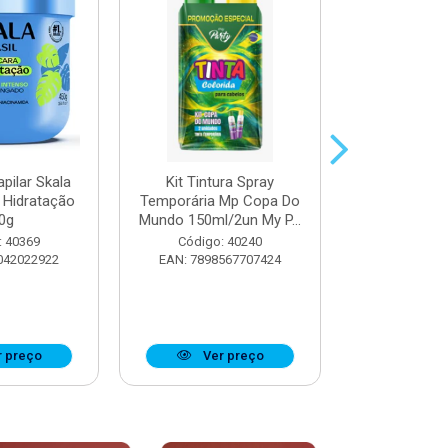
pilar Skala
Kit Tintura Spray
Máscara Cap
 Hidratação
Temporária Mp Copa Do
Trata
0g
Mundo 150ml/2un My P...
Reconstru
: 40369
Código: 40240
Código:
042022922
EAN: 7898567707424
EAN: 7897
 preço
Ver preço
Ver