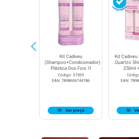
parador De
Kit Cadiveu
Kit Cadiveu
iveu Quartzo
(Shampoo+Condicionador)
Quartzo Sh
e 65ml
Plástica Dos Fios 1l
250ml +
o: 37923
Código: 37939
Código
8606742904
EAN: 7898606744786
EAN: 789
r preço
Ver preço
Ve