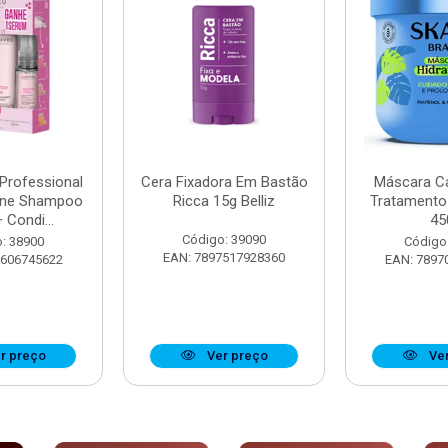
 Professional
Cera Fixadora Em Bastão
Máscara Ca
ine Shampoo
Ricca 15g Belliz
Tratamento
 Condi...
45
Código: 39090
: 38900
Código
EAN: 7897517928360
8606745622
EAN: 7897
r preço
Ver preço
Ver