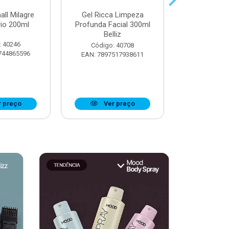
all Milagre
Gel Ricca Limpeza
Óleo Booster
rio 200ml
Profunda Facial 300ml
Definiçã
Belliz
Ostentaç
: 40246
Código: 40708
Código:
744865596
EAN: 7897517938611
EAN: 7908
 preço
Ver preço
Ver