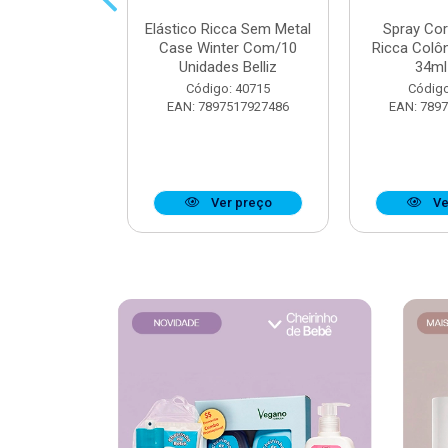
 Muriel Elixir
Elástico Ricca Sem Metal
Spray Co
e 200ml
Case Winter Com/10
Ricca Colô
Unidades Belliz
34ml 
o: 40176
Código: 40715
Código
6279134095
EAN: 7897517927486
EAN: 789
r preço
Ver preço
Ve