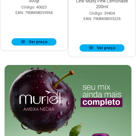
300gr
Line Multy Pink Lemonade
200ml
Código: 40023
EAN: 7908458335954
Código: 39404
EAN: 7908458333226
Ver preço
Ver preço