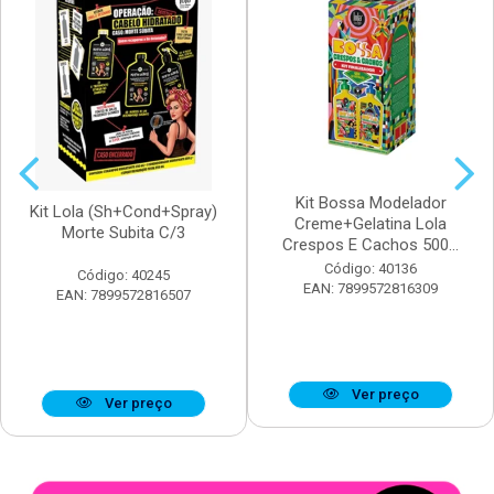
Kit Bossa Modelador
Kit Lola (Sh+Cond+Spray)
Creme+Gelatina Lola
Morte Subita C/3
Crespos E Cachos 500...
Código: 40136
Código: 40245
EAN: 7899572816309
EAN: 7899572816507
Ver preço
Ver preço