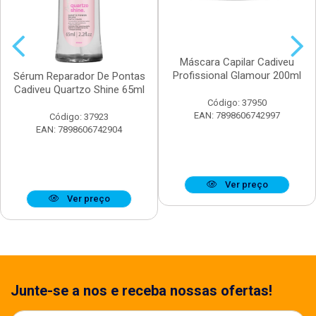
Máscara Capilar Cadiveu
Profissional Glamour 200ml
Sérum Reparador De Pontas
Cadiveu Quartzo Shine 65ml
Código: 37950
EAN: 7898606742997
Código: 37923
EAN: 7898606742904
Ver preço
Ver preço
Junte-se a nos e receba nossas ofertas!