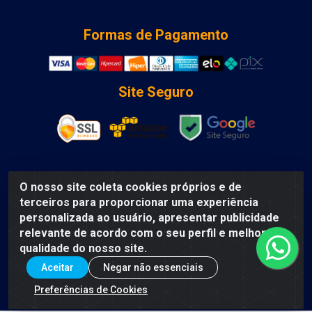
Formas de Pagamento
Site Seguro
O nosso site coleta cookies próprios e de
DCA DISTRIBUIDORA DE COSMETICOS LTDA - AV DEPUTADO
terceiros para proporcionar uma experiência
LUIS EDUARDO MAGALHAES, Humildes, Feira de Santana/BA
personalizada ao usuário, apresentar publicidade
- CEP 44135-000 - CNPJ: 31.912.909/0001-40
relevante de acordo com o seu perfil e melhorar a
qualidade do nosso site.
Aceitar
Negar não essenciais
Preferências de Cookies