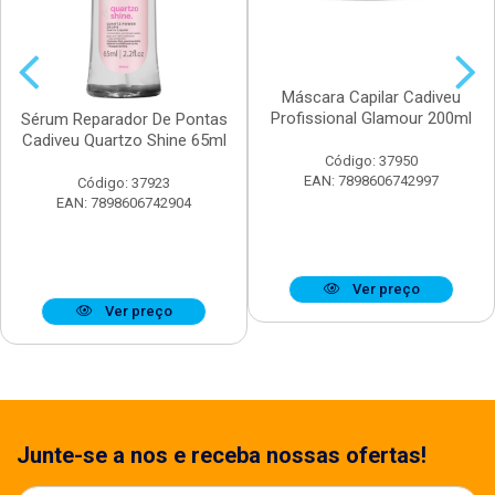
Máscara Capilar Cadiveu
Profissional Glamour 200ml
Sérum Reparador De Pontas
Cadiveu Quartzo Shine 65ml
Código: 37950
EAN: 7898606742997
Código: 37923
EAN: 7898606742904
Ver preço
Ver preço
Junte-se a nos e receba nossas ofertas!