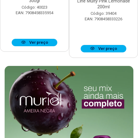
300gr
Line Multy Pink Lemonade
200ml
Código: 40023
EAN: 7908458335954
Código: 39404
EAN: 7908458333226
Ver preço
Ver preço