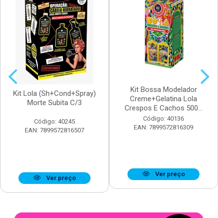
Kit Bossa Modelador
Kit Lola (Sh+Cond+Spray)
Creme+Gelatina Lola
Morte Subita C/3
Crespos E Cachos 500...
Código: 40136
Código: 40245
EAN: 7899572816309
EAN: 7899572816507
Ver preço
Ver preço