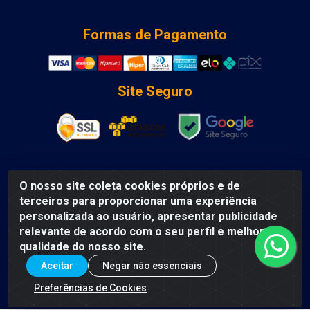
Formas de Pagamento
Site Seguro
O nosso site coleta cookies próprios e de
DCA DISTRIBUIDORA DE COSMETICOS LTDA - AV DEPUTADO
terceiros para proporcionar uma experiência
LUIS EDUARDO MAGALHAES, Humildes, Feira de Santana/BA
personalizada ao usuário, apresentar publicidade
- CEP 44135-000 - CNPJ: 31.912.909/0001-40
relevante de acordo com o seu perfil e melhorar a
qualidade do nosso site.
Aceitar
Negar não essenciais
Preferências de Cookies