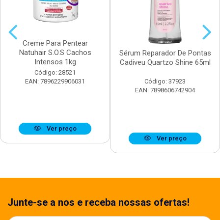
Creme Para Pentear
Natuhair S.O.S Cachos
Sérum Reparador De Pontas
Intensos 1kg
Cadiveu Quartzo Shine 65ml
Código: 28521
EAN: 7896229906031
Código: 37923
EAN: 7898606742904
Ver preço
Ver preço
Junte-se a nos e receba nossas ofertas!