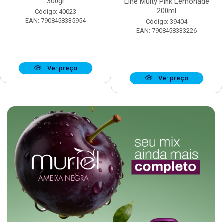
300gr
Line Multy Pink Lemonade
200ml
Código: 40023
EAN: 7908458335954
Código: 39404
EAN: 7908458333226
Ver preço
Ver preço