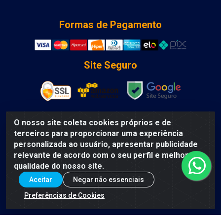
Formas de Pagamento
Site Seguro
O nosso site coleta cookies próprios e de
terceiros para proporcionar uma experiência
DCA DISTRIBUIDORA DE COSMETICOS LTDA - AV DEPUTADO
personalizada ao usuário, apresentar publicidade
LUIS EDUARDO MAGALHAES, Humildes, Feira de Santana/BA
relevante de acordo com o seu perfil e melhorar a
- CEP 44135-000 - CNPJ: 31.912.909/0001-40
qualidade do nosso site.
Aceitar
Negar não essenciais
Preferências de Cookies