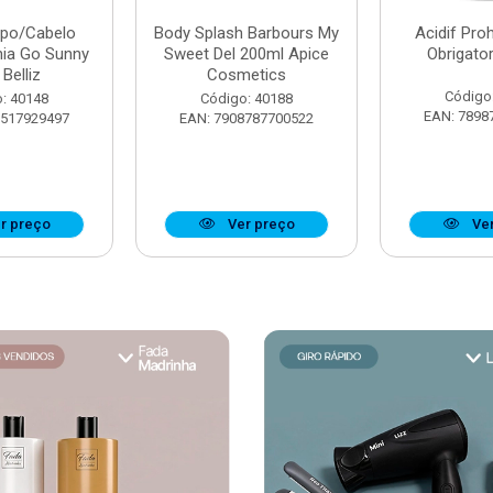
rpo/Cabelo
Body Splash Barbours My
Acidif Proh
nia Go Sunny
Sweet Del 200ml Apice
Obrigato
Belliz
Cosmetics
Código
: 40148
Código: 40188
EAN: 7898
7517929497
EAN: 7908787700522
r preço
Ver preço
Ver