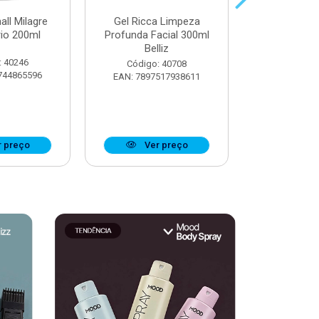
all Milagre
Gel Ricca Limpeza
Óleo Booster
rio 200ml
Profunda Facial 300ml
Definiçã
Belliz
Ostentaç
: 40246
Código: 40708
Código:
744865596
EAN: 7897517938611
EAN: 7908
 preço
Ver preço
Ver