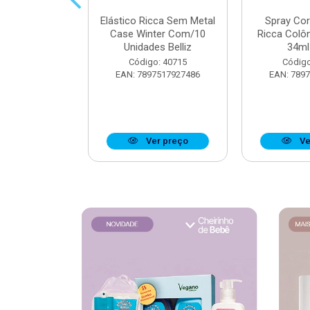
 Muriel Elixir
Elástico Ricca Sem Metal
Spray Co
e 200ml
Case Winter Com/10
Ricca Colô
Unidades Belliz
34ml 
o: 40176
Código: 40715
Código
6279134095
EAN: 7897517927486
EAN: 789
r preço
Ver preço
Ve