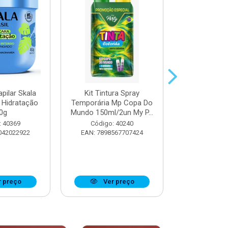
pilar Skala
Kit Tintura Spray
Máscara Cap
 Hidratação
Temporária Mp Copa Do
Trata
0g
Mundo 150ml/2un My P...
Reconstru
: 40369
Código: 40240
Código:
042022922
EAN: 7898567707424
EAN: 7897
 preço
Ver preço
Ver