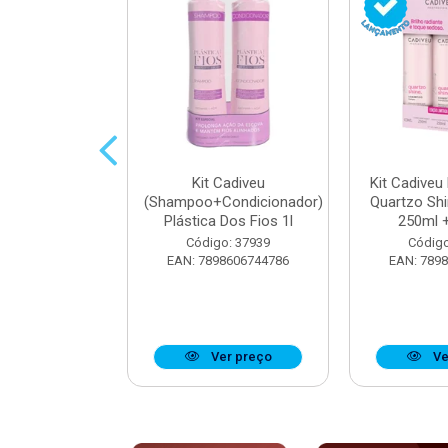
parador De
Kit Cadiveu
Kit Cadiveu
iveu Quartzo
(Shampoo+Condicionador)
Quartzo Sh
e 65ml
Plástica Dos Fios 1l
250ml +
o: 37923
Código: 37939
Código
8606742904
EAN: 7898606744786
EAN: 789
r preço
Ver preço
Ve