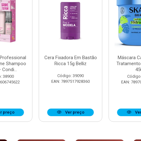
 Professional
Cera Fixadora Em Bastão
Máscara Ca
ine Shampoo
Ricca 15g Belliz
Tratamento
 Condi...
45
Código: 39090
: 38900
Código
EAN: 7897517928360
8606745622
EAN: 7897
r preço
Ver preço
Ver