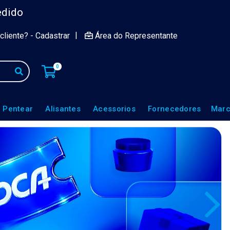
edido
|
cliente? - Cadastrar
Área do Representante
0
 Pentear
Alisantes
Acessorios
Fornecedores
Marc