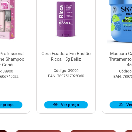
 Professional
Cera Fixadora Em Bastão
Máscara Ca
ine Shampoo
Ricca 15g Belliz
Tratamento
 Condi...
45
Código: 39090
: 38900
Código
EAN: 7897517928360
8606745622
EAN: 7897
r preço
Ver preço
Ver