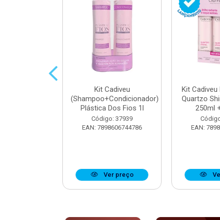
parador De
Kit Cadiveu
Kit Cadiveu
iveu Quartzo
(Shampoo+Condicionador)
Quartzo Sh
e 65ml
Plástica Dos Fios 1l
250ml +
o: 37923
Código: 37939
Código
8606742904
EAN: 7898606744786
EAN: 789
r preço
Ver preço
Ve