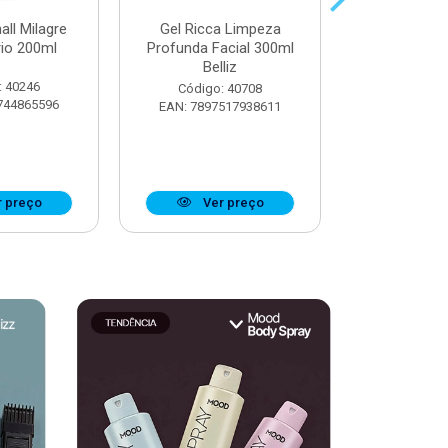
all Milagre
Gel Ricca Limpeza
Óleo Booster
rio 200ml
Profunda Facial 300ml
Definiçã
Belliz
Ostentaç
: 40246
Código: 40708
Código:
744865596
EAN: 7897517938611
EAN: 7908
 preço
Ver preço
Ver