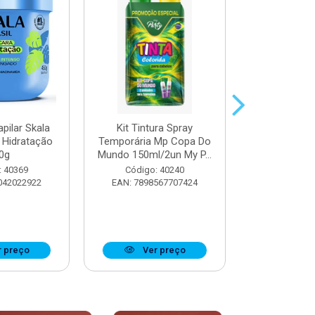
pilar Skala
Kit Tintura Spray
Máscara Cap
 Hidratação
Temporária Mp Copa Do
Trata
0g
Mundo 150ml/2un My P...
Reconstru
: 40369
Código: 40240
Código:
042022922
EAN: 7898567707424
EAN: 7897
 preço
Ver preço
Ver