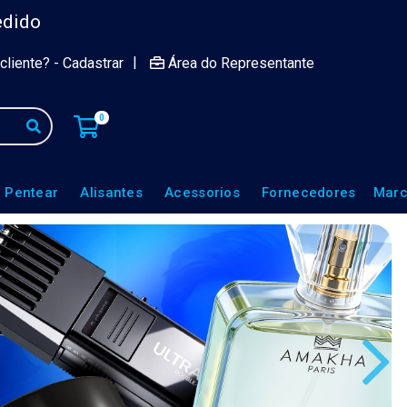
edido
|
cliente? - Cadastrar
Área do Representante
0
 Pentear
Alisantes
Acessorios
Fornecedores
Marc