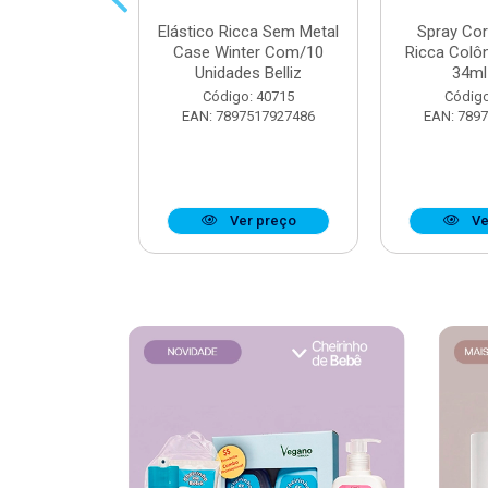
 Muriel Elixir
Elástico Ricca Sem Metal
Spray Co
e 200ml
Case Winter Com/10
Ricca Colô
Unidades Belliz
34ml 
o: 40176
Código: 40715
Código
6279134095
EAN: 7897517927486
EAN: 789
r preço
Ver preço
Ve