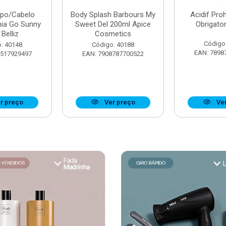
rpo/Cabelo
Body Splash Barbours My
Acidif Proh
nia Go Sunny
Sweet Del 200ml Apice
Obrigato
Belliz
Cosmetics
Código
: 40148
Código: 40188
EAN: 7898
7517929497
EAN: 7908787700522
r preço
Ver preço
Ver