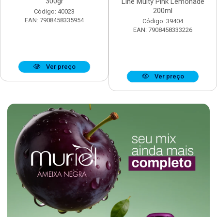
300gr
Line Multy Pink Lemonade
200ml
Código: 40023
EAN: 7908458335954
Código: 39404
EAN: 7908458333226
Ver preço
Ver preço