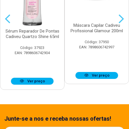
Máscara Capilar Cadiveu
Profissional Glamour 200ml
Sérum Reparador De Pontas
Cadiveu Quartzo Shine 65ml
Código: 37950
EAN: 7898606742997
Código: 37923
EAN: 7898606742904
Ver preço
Ver preço
Junte-se a nos e receba nossas ofertas!