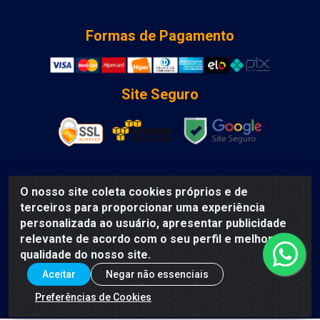
Formas de Pagamento
Site Seguro
O nosso site coleta cookies próprios e de
DCA DISTRIBUIDORA DE COSMETICOS LTDA - AV DEPUTADO
terceiros para proporcionar uma experiência
LUIS EDUARDO MAGALHAES, Humildes, Feira de Santana/BA
personalizada ao usuário, apresentar publicidade
- CEP 44135-000 - CNPJ: 31.912.909/0001-40
relevante de acordo com o seu perfil e melhorar a
qualidade do nosso site.
Aceitar
Negar não essenciais
Preferências de Cookies