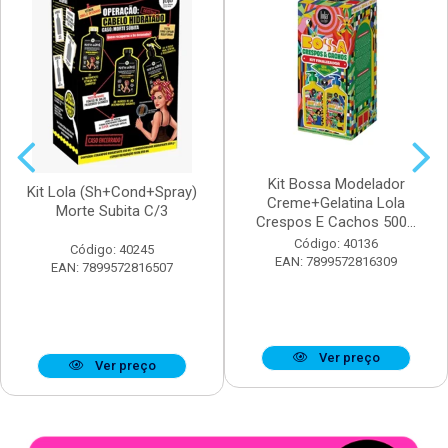
Kit Bossa Modelador
Kit Lola (Sh+Cond+Spray)
Creme+Gelatina Lola
Morte Subita C/3
Crespos E Cachos 500...
Código: 40136
Código: 40245
EAN: 7899572816309
EAN: 7899572816507
Ver preço
Ver preço