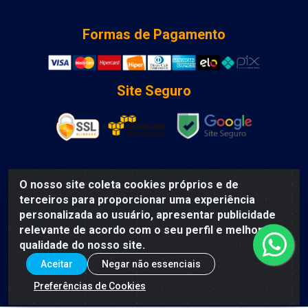
Formas de Pagamento
Site Seguro
O nosso site coleta cookies próprios e de
DCA DISTRIBUIDORA DE COSMETICOS LTDA - AV DEPUTADO
terceiros para proporcionar uma experiência
LUIS EDUARDO MAGALHAES, Humildes, Feira de Santana/BA
personalizada ao usuário, apresentar publicidade
- CEP 44135-000 - CNPJ: 31.912.909/0001-40
relevante de acordo com o seu perfil e melhorar a
qualidade do nosso site.
Aceitar
Negar não essenciais
Preferências de Cookies