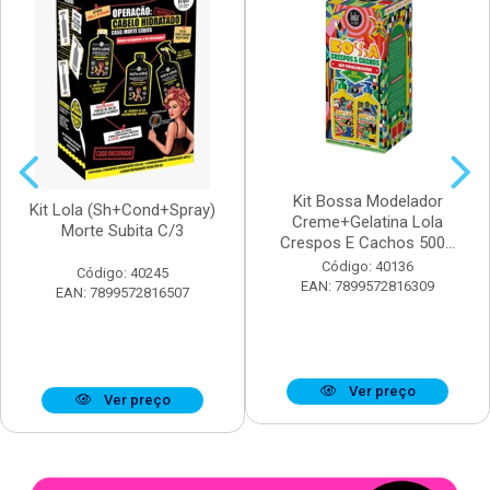
Kit Bossa Modelador
Kit Lola (Sh+Cond+Spray)
Creme+Gelatina Lola
Morte Subita C/3
Crespos E Cachos 500...
Código: 40136
Código: 40245
EAN: 7899572816309
EAN: 7899572816507
Ver preço
Ver preço