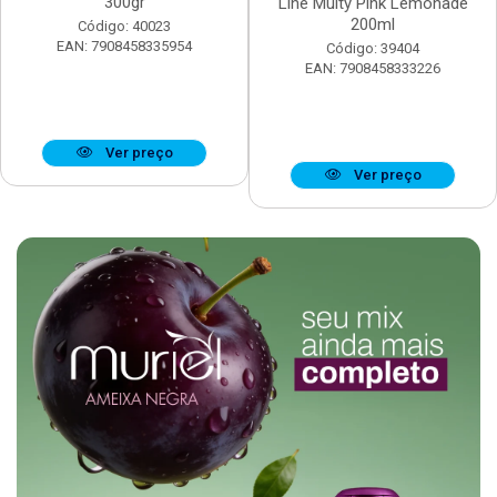
300gr
Line Multy Pink Lemonade
200ml
Código: 40023
EAN: 7908458335954
Código: 39404
EAN: 7908458333226
Ver preço
Ver preço