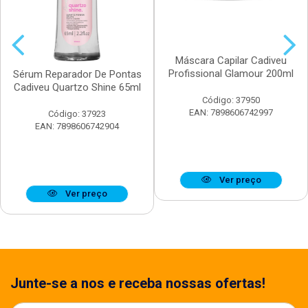
Máscara Capilar Cadiveu
Profissional Glamour 200ml
Sérum Reparador De Pontas
Cadiveu Quartzo Shine 65ml
Código: 37950
EAN: 7898606742997
Código: 37923
EAN: 7898606742904
Ver preço
Ver preço
Junte-se a nos e receba nossas ofertas!