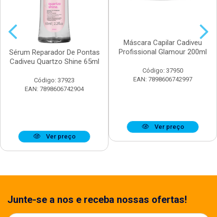
Máscara Capilar Cadiveu
Profissional Glamour 200ml
Sérum Reparador De Pontas
Cadiveu Quartzo Shine 65ml
Código: 37950
EAN: 7898606742997
Código: 37923
EAN: 7898606742904
Ver preço
Ver preço
Junte-se a nos e receba nossas ofertas!