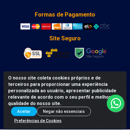
Formas de Pagamento
Site Seguro
O nosso site coleta cookies próprios e de
DCA DISTRIBUIDORA DE COSMETICOS LTDA - AV DEPUTADO
terceiros para proporcionar uma experiência
LUIS EDUARDO MAGALHAES, Humildes, Feira de Santana/BA
personalizada ao usuário, apresentar publicidade
- CEP 44135-000 - CNPJ: 31.912.909/0001-40
relevante de acordo com o seu perfil e melhorar a
qualidade do nosso site.
Aceitar
Negar não essenciais
Preferências de Cookies