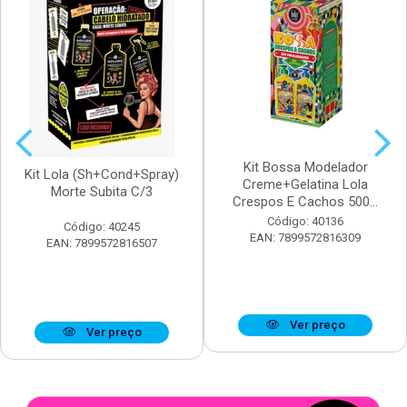
Kit Bossa Modelador
Kit Lola (Sh+Cond+Spray)
Creme+Gelatina Lola
Morte Subita C/3
Crespos E Cachos 500...
Código: 40136
Código: 40245
EAN: 7899572816309
EAN: 7899572816507
Ver preço
Ver preço