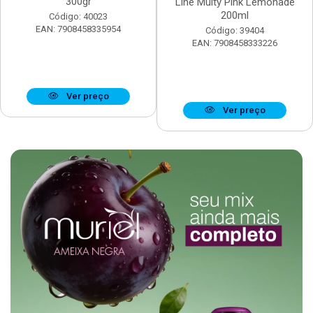
300gr
Line Multy Pink Lemonade
200ml
Código: 40023
EAN: 7908458335954
Código: 39404
EAN: 7908458333226
Ver preço
Ver preço