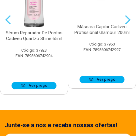
Máscara Capilar Cadiveu
Profissional Glamour 200ml
Sérum Reparador De Pontas
Cadiveu Quartzo Shine 65ml
Código: 37950
EAN: 7898606742997
Código: 37923
EAN: 7898606742904
Ver preço
Ver preço
Junte-se a nos e receba nossas ofertas!