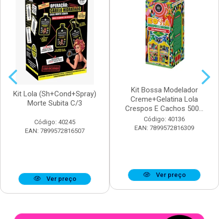
Kit Bossa Modelador
Kit Lola (Sh+Cond+Spray)
Creme+Gelatina Lola
Morte Subita C/3
Crespos E Cachos 500...
Código: 40136
Código: 40245
EAN: 7899572816309
EAN: 7899572816507
Ver preço
Ver preço