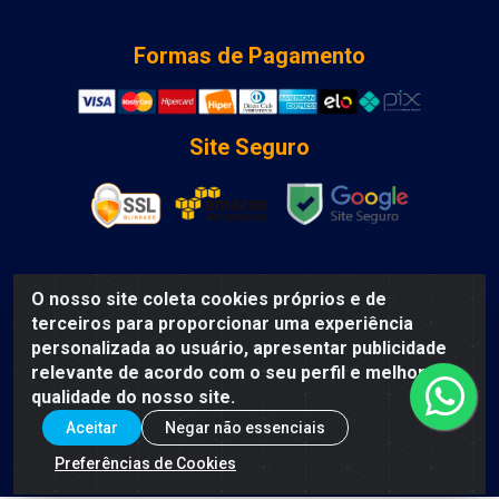
Formas de Pagamento
Site Seguro
O nosso site coleta cookies próprios e de
DCA DISTRIBUIDORA DE COSMETICOS LTDA - AV DEPUTADO
terceiros para proporcionar uma experiência
LUIS EDUARDO MAGALHAES, Humildes, Feira de Santana/BA
personalizada ao usuário, apresentar publicidade
- CEP 44135-000 - CNPJ: 31.912.909/0001-40
relevante de acordo com o seu perfil e melhorar a
qualidade do nosso site.
Aceitar
Negar não essenciais
Preferências de Cookies