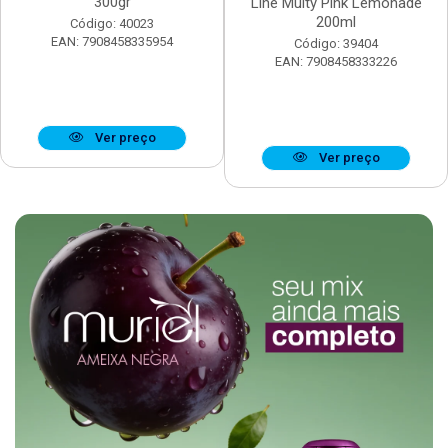
300gr
Line Multy Pink Lemonade
200ml
Código: 40023
EAN: 7908458335954
Código: 39404
EAN: 7908458333226
Ver preço
Ver preço